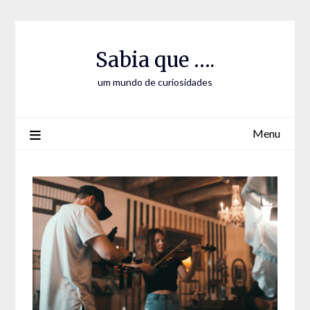
Skip
Skip
to
to
Content
content
Sabia que ….
um mundo de curiosidades
Menu