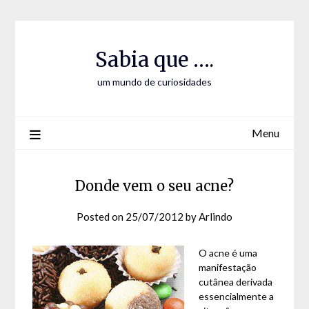
Skip
Skip
to
to
Content
content
Sabia que ….
um mundo de curiosidades
Menu
Donde vem o seu acne?
Posted on
25/07/2012
by
Arlindo
O acne é uma
manifestação
cutânea derivada
essencialmente a