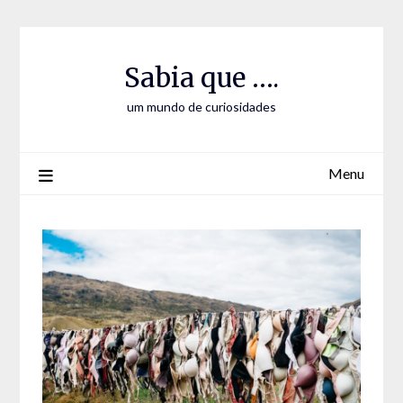
Skip
Skip
to
to
Content
content
Sabia que ….
um mundo de curiosidades
Menu