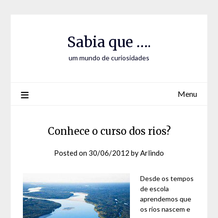
Skip
Skip
to
to
Content
content
Sabia que ….
um mundo de curiosidades
Menu
Conhece o curso dos rios?
Posted on
30/06/2012
by
Arlindo
Desde os tempos
de escola
aprendemos que
os rios nascem e