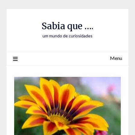
Skip
Skip
to
to
Content
content
Sabia que ….
um mundo de curiosidades
Menu