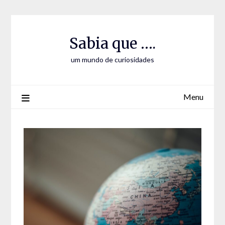
Skip
Skip
to
to
Content
content
Sabia que ….
um mundo de curiosidades
Menu