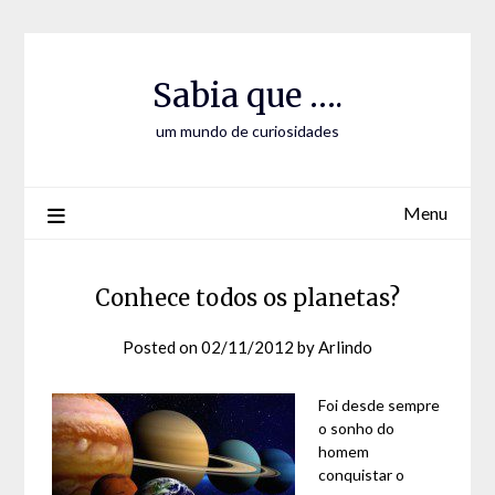
Skip
Skip
to
to
Content
content
Sabia que ….
um mundo de curiosidades
Menu
Conhece todos os planetas?
Posted on
02/11/2012
by
Arlindo
Foi desde sempre
o sonho do
homem
conquistar o