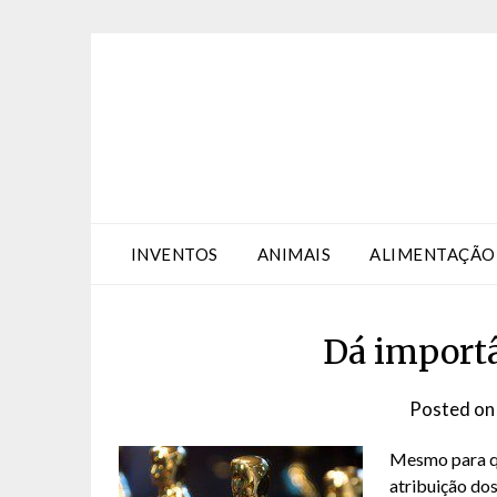
Skip
Skip
to
to
Content
content
INVENTOS
ANIMAIS
ALIMENTAÇÃO
Dá importâ
Posted o
Mesmo para qu
atribuição do