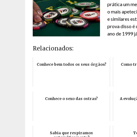
prática um mel
o mais apeteci
e similares es
prova disso é
ano de 1999 j
Relacionados:
Conhece bem todos os seus órgãos?
Como tr
Conhece o sexo das ostras?
A evoluç
Sabia que respiramos
To