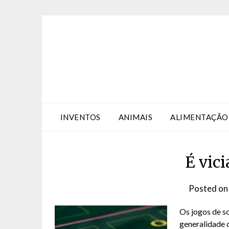
Skip
Skip
to
to
Content
content
INVENTOS
ANIMAIS
ALIMENTAÇÃO
É vic
Posted o
Os jogos de s
generalidade 