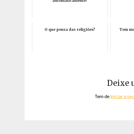
automáticamente?
O que pensa das religiões?
Tem mui
Deixe 
Tem de
iniciar a se