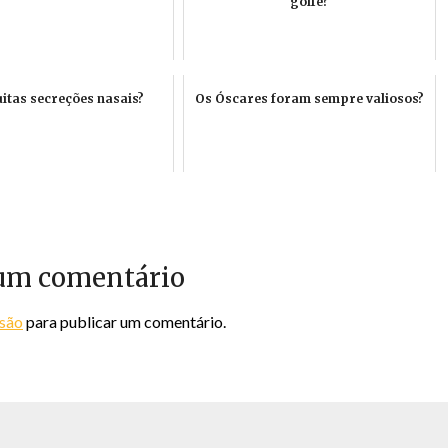
golfe?
tas secreções nasais?
Os Óscares foram sempre valiosos?
um comentário
ssão
para publicar um comentário.