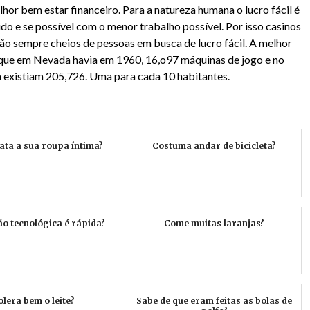
hor bem estar financeiro. Para a natureza humana o lucro fácil é
do e se possível com o menor trabalho possível. Por isso casinos
tão sempre cheios de pessoas em busca de lucro fácil. A melhor
 que em Nevada havia em 1960, 16,o97 máquinas de jogo e no
á existiam 205,726. Uma para cada 10 habitantes.
ata a sua roupa íntima?
Costuma andar de bicicleta?
ão tecnológica é rápida?
Come muitas laranjas?
lera bem o leite?
Sabe de que eram feitas as bolas de