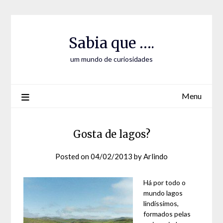
Skip
Skip
to
to
Content
content
Sabia que ….
um mundo de curiosidades
Menu
Gosta de lagos?
Posted on
04/02/2013
by
Arlindo
Há por todo o
mundo lagos
lindíssimos,
formados pelas