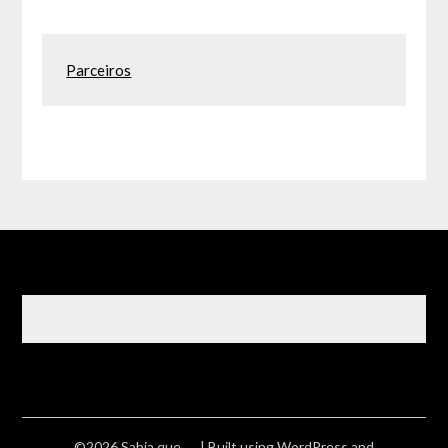
Parceiros
©2026 Sabia que ….
| Built using WordPress and