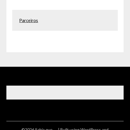
Parceiros
©2026 Sabia que ….
| Built using WordPress and