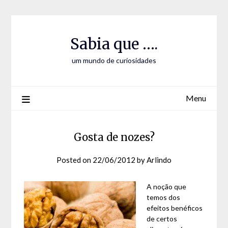
Skip
Skip
to
to
Content
content
Sabia que ….
um mundo de curiosidades
Menu
Gosta de nozes?
Posted on
22/06/2012
by
Arlindo
A noção que
temos dos
efeitos benéficos
de certos