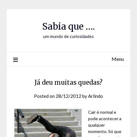
Skip
Skip
to
to
Content
content
Sabia que ….
um mundo de curiosidades
Menu
Já deu muitas quedas?
Posted on
28/12/2012
by
Arlindo
Cair é normal e
pode acontecer a
qualquer
momento. Só que