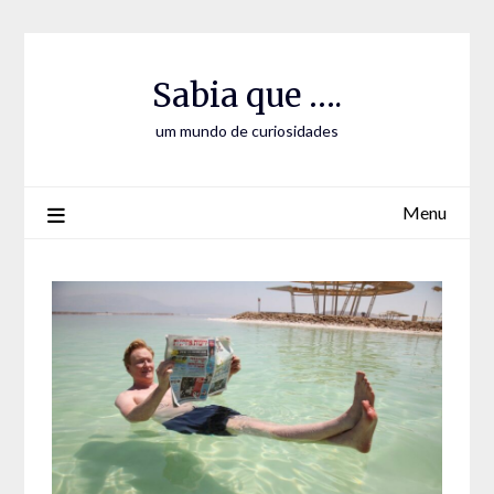
Skip
Skip
to
to
Content
content
Sabia que ….
um mundo de curiosidades
Menu