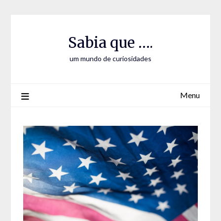
Skip
Skip
to
to
Content
content
Sabia que ….
um mundo de curiosidades
Menu