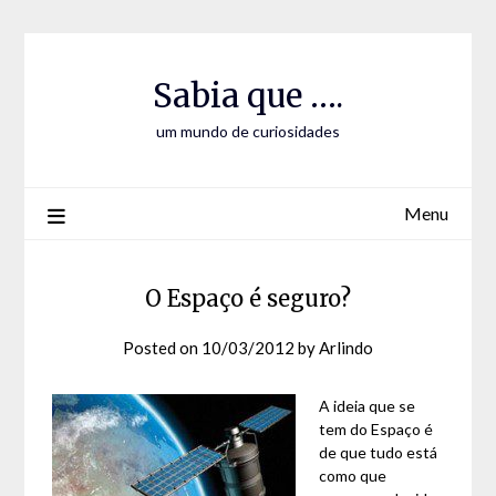
Skip
Skip
to
to
Content
content
Sabia que ….
um mundo de curiosidades
Menu
O Espaço é seguro?
Posted on
10/03/2012
by
Arlindo
A ideia que se
tem do Espaço é
de que tudo está
como que