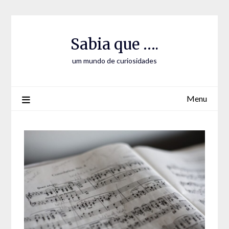
Skip
Skip
to
to
Content
content
Sabia que ….
um mundo de curiosidades
Menu