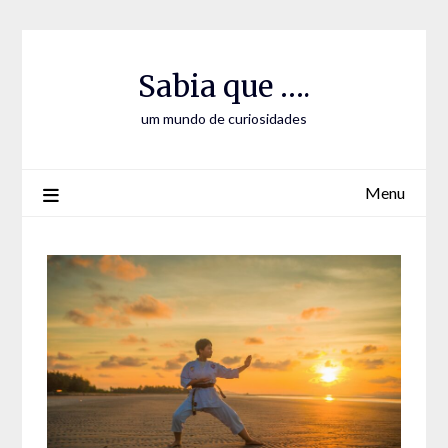
Skip
Skip
to
to
Content
content
Sabia que ….
um mundo de curiosidades
Menu