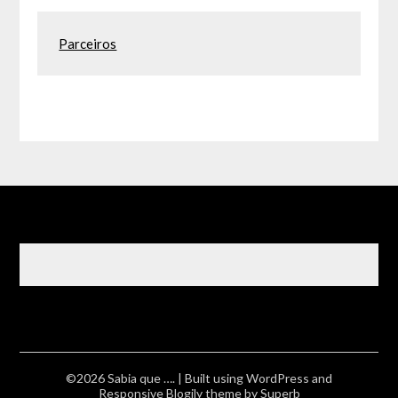
Parceiros
©2026 Sabia que ….
| Built using WordPress and
Responsive Blogily
theme by Superb