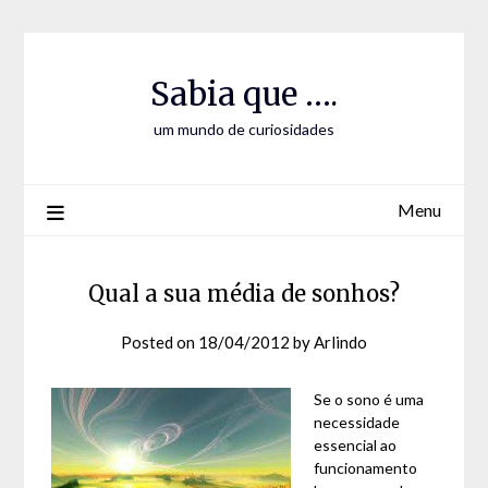
Skip
Skip
to
to
Content
content
Sabia que ….
um mundo de curiosidades
Menu
Qual a sua média de sonhos?
Posted on
18/04/2012
by
Arlindo
Se o sono é uma
necessidade
essencial ao
funcionamento