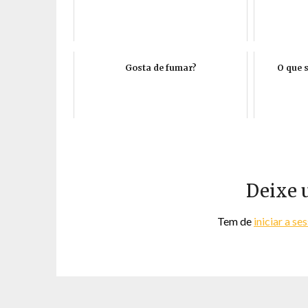
Gosta de fumar?
O que 
Deixe 
Tem de
iniciar a se