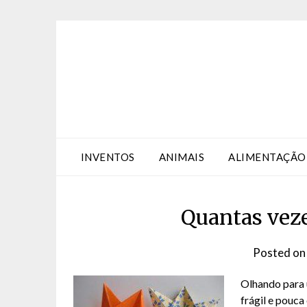
Skip
Skip
to
to
Content
content
INVENTOS
ANIMAIS
ALIMENTAÇÃO
Quantas vez
Posted o
Olhando para 
frágil e pouc