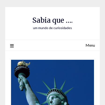
Skip
Skip
to
to
Content
content
Sabia que ….
um mundo de curiosidades
Menu