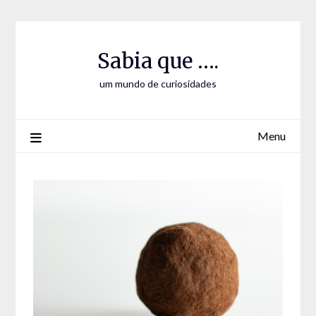
Skip
Skip
to
to
Content
content
Sabia que ….
um mundo de curiosidades
Menu