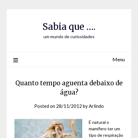
Skip
Skip
to
to
Content
content
Sabia que ….
um mundo de curiosidades
Menu
Quanto tempo aguenta debaixo de
água?
Posted on
28/11/2012
by
Arlindo
É natural o
mamífero ter um
tipo de respiração