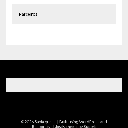
Parceiros
©2026 Sabia que ….
| Built using WordPress and
Responsive Blogily
theme by Superb