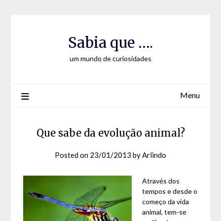
Skip
Skip
to
to
Content
content
Sabia que ….
um mundo de curiosidades
Menu
Que sabe da evolução animal?
Posted on
23/01/2013
by
Arlindo
Através dos
tempos e desde o
começo da vida
animal, tem-se