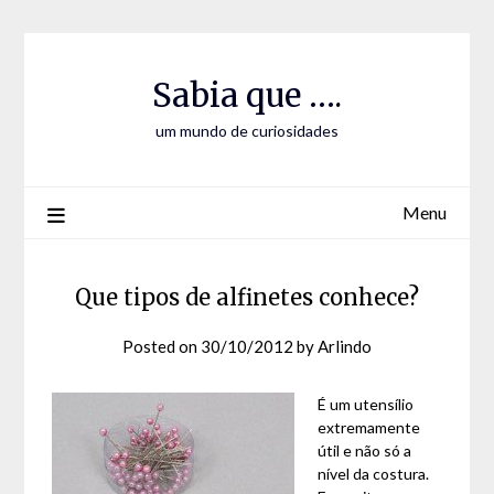
Skip
Skip
to
to
Content
content
Sabia que ….
um mundo de curiosidades
Menu
Que tipos de alfinetes conhece?
Posted on
30/10/2012
by
Arlindo
É um utensílio
extremamente
útil e não só a
nível da costura.