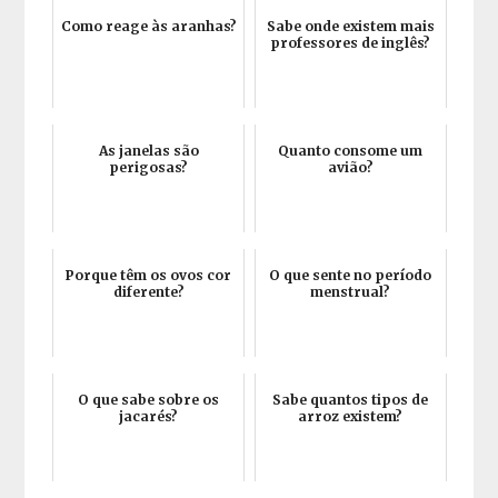
Como reage às aranhas?
Sabe onde existem mais
professores de inglês?
As janelas são
Quanto consome um
perigosas?
avião?
Porque têm os ovos cor
O que sente no período
diferente?
menstrual?
O que sabe sobre os
Sabe quantos tipos de
jacarés?
arroz existem?