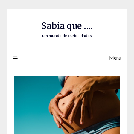
Skip
Skip
to
to
Content
content
Sabia que ….
um mundo de curiosidades
Menu