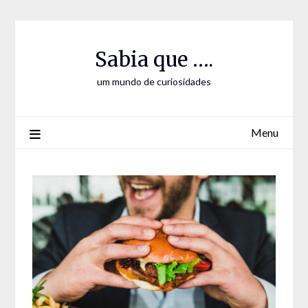
Skip
Skip
to
to
Content
content
Sabia que ….
um mundo de curiosidades
Menu