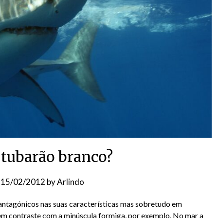
 tubarão branco?
n
15/02/2012
by
Arlindo
antagónicos nas suas características mas sobretudo em
em contraste com a minúscula formiga, por exemplo. No mar a