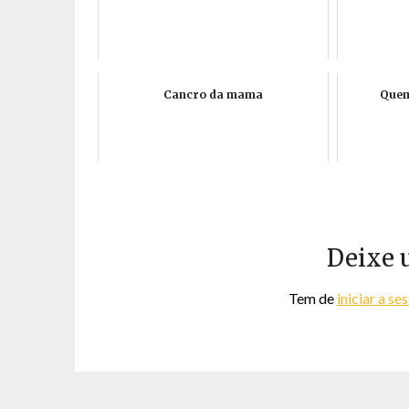
Cancro da mama
Quem
Deixe 
Tem de
iniciar a se