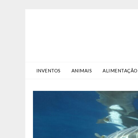
Skip
Skip
to
to
Content
content
INVENTOS
ANIMAIS
ALIMENTAÇÃO