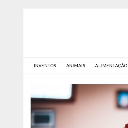
Skip
Skip
to
to
Content
content
INVENTOS
ANIMAIS
ALIMENTAÇÃO