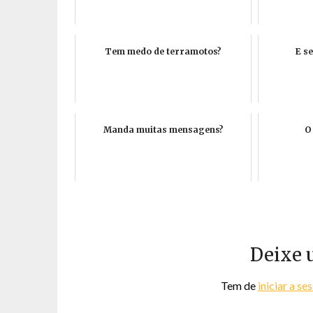
Tem medo de terramotos?
E s
Manda muitas mensagens?
O
Deixe 
Tem de
iniciar a se