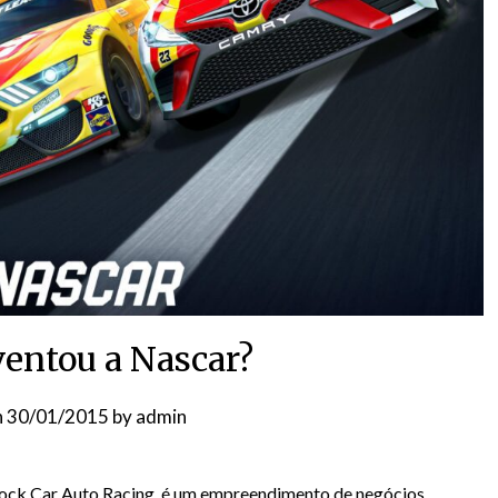
entou a Nascar?
n
30/01/2015
by
admin
tock Car Auto Racing, é um empreendimento de negócios