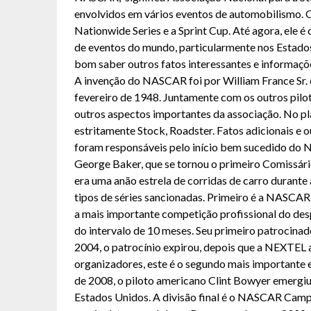
envolvidos em vários eventos de automobilismo. 
Nationwide Series e a Sprint Cup. Até agora, ele é
de eventos do mundo, particularmente nos Estado
bom saber outros fatos interessantes e informaç
A invenção do NASCAR foi por William France Sr.
fevereiro de 1948. Juntamente com os outros piloto
outros aspectos importantes da associação. No pla
estritamente Stock, Roadster. Fatos adicionais e o
foram responsáveis pelo início bem sucedido do 
George Baker, que se tornou o primeiro Comissár
era uma anão estrela de corridas de carro durant
tipos de séries sancionadas. Primeiro é a NASCAR 
a mais importante competição profissional do de
do intervalo de 10 meses. Seu primeiro patrocina
2004, o patrocínio expirou, depois que a NEXTEL
organizadores, este é o segundo mais importante 
de 2008, o piloto americano Clint Bowyer emergiu
Estados Unidos. A divisão final é o NASCAR Campi