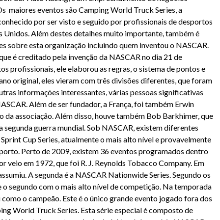
Os maiores eventos são Camping World Truck Series, a
 conhecido por ser visto e seguido por profissionais de desportos
s Unidos. Além destes detalhes muito importante, também é
ões sobre esta organização incluindo quem inventou o NASCAR.
 que é creditado pela invenção da NASCAR no dia 21 de
s profissionais, ele elaborou as regras, o sistema de pontos e
no original, eles vieram com três divisões diferentes, que foram
utras informações interessantes, várias pessoas significativas
NASCAR. Além de ser fundador, a França, foi também Erwin
io da associação. Além disso, houve também Bob Barkhimer, que
e a segunda guerra mundial. Sob NASCAR, existem diferentes
Sprint Cup Series, atualmente o mais alto nível e provavelmente
sporto. Perto de 2009, existem 36 eventos programados dentro
dor veio em 1972, que foi R. J. Reynolds Tobacco Company. Em
 assumiu. A segunda é a NASCAR Nationwide Series. Segundo os
e o segundo com o mais alto nível de competição. Na temporada
 como o campeão. Este é o único grande evento jogado fora dos
ng World Truck Series. Esta série especial é composto de