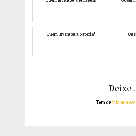
Quem inventou a bicicleta?
Quem in
Quem inventou a bateria?
Quem
Deixe 
Tem de
iniciar a se