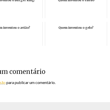
ventou o Burger King?
Quem inventou o sabão
 inventou o avião?
Quem inventou o gelo?
um comentário
ssão
para publicar um comentário.