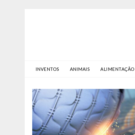
Skip
Skip
to
to
Content
content
INVENTOS
ANIMAIS
ALIMENTAÇÃO