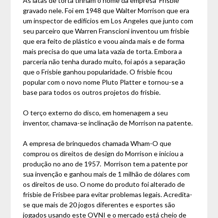
As latas de torta tinham o nome da empresa ‘Frisbie’
gravado nele. Foi em 1948 que Walter Morrison que era
um inspector de edifícios em Los Angeles que junto com
seu parceiro que Warren Franscioni inventou um frisbie
que era feito de plástico e voou ainda mais e de forma
mais precisa do que uma lata vazia de torta. Embora a
parceria não tenha durado muito, foi após a separação
que o Frisbie ganhou popularidade. O frisbie ficou
popular com o novo nome Pluto Platter e tornou-se a
base para todos os outros projetos do frisbie.
O terço externo do disco, em homenagem a seu
inventor, chamava-se inclinação de Morrison na patente.
A empresa de brinquedos chamada Wham-O que
comprou os direitos de design do Morrison e iniciou a
produção no ano de 1957. Morrison tem a patente por
sua invenção e ganhou mais de 1 milhão de dólares com
os direitos de uso. O nome do produto foi alterado de
frisbie de Frisbee para evitar problemas legais. Acredita-
se que mais de 20 jogos diferentes e esportes são
jogados usando este OVNI e o mercado está cheio de