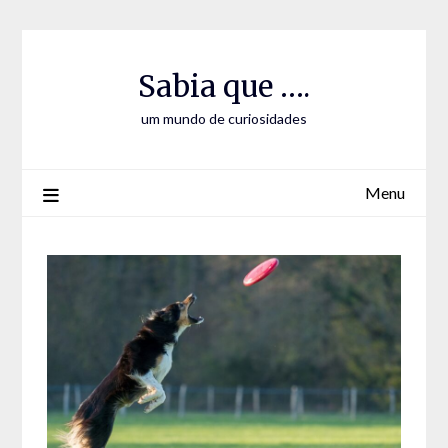
Skip
Skip
to
to
Content
content
Sabia que ….
um mundo de curiosidades
Menu