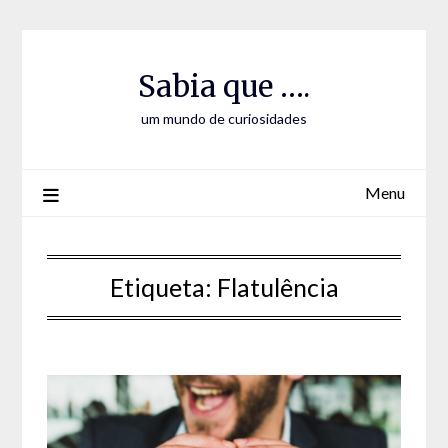
Skip
Skip
to
to
Content
content
Sabia que ….
um mundo de curiosidades
Menu
Etiqueta:
Flatulência