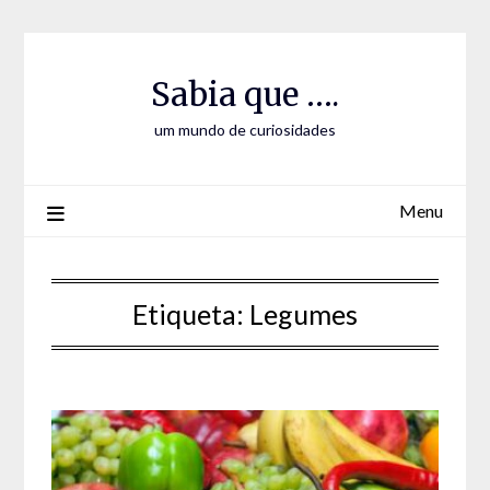
Skip
Skip
to
to
Content
content
Sabia que ….
um mundo de curiosidades
Menu
Etiqueta:
Legumes