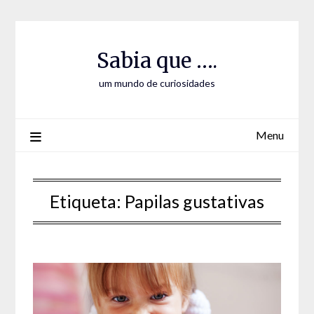
Skip
Skip
to
to
Content
content
Sabia que ….
um mundo de curiosidades
Menu
Etiqueta:
Papilas gustativas