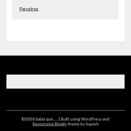
Parceiros
©2026 Sabia que ….
| Built using WordPress and
Responsive Blogily
theme by Superb