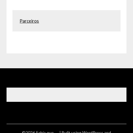
Parceiros
©2026 Sabia que ….
| Built using WordPress and