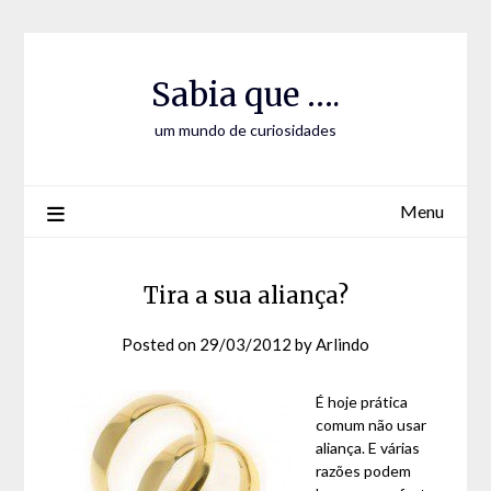
Skip
Skip
to
to
Content
content
Sabia que ….
um mundo de curiosidades
Menu
Tira a sua aliança?
Posted on
29/03/2012
by
Arlindo
É hoje prática
comum não usar
aliança. E várias
razões podem