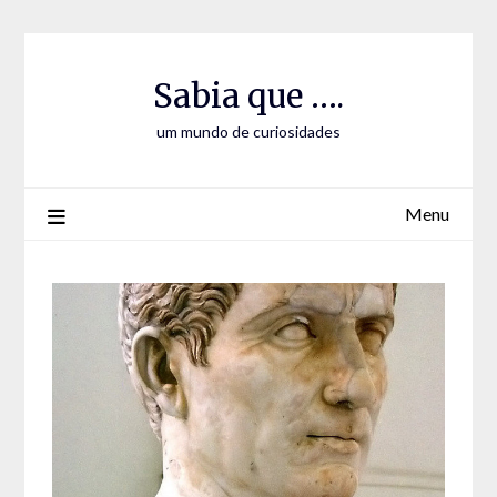
Skip
Skip
to
to
Content
content
Sabia que ….
um mundo de curiosidades
Menu