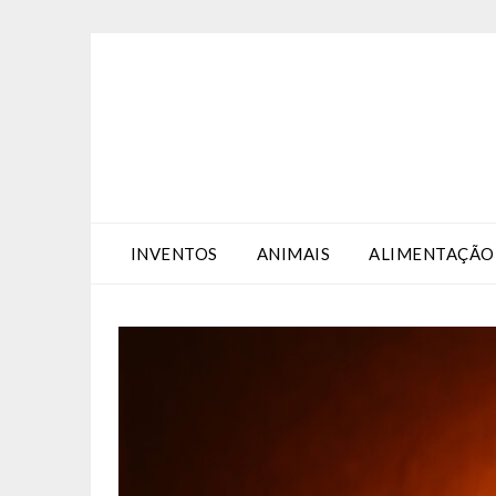
Skip
Skip
to
to
Content
content
INVENTOS
ANIMAIS
ALIMENTAÇÃO