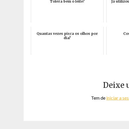
Tolera bem o leite?
Já utiliz
Quantas vezes pisca os olhos por
Co
dia?
Deixe 
Tem de
iniciar a se