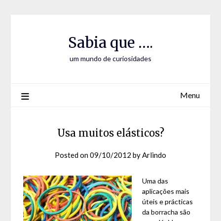
Skip
Skip
to
to
Content
content
Sabia que ….
um mundo de curiosidades
Menu
Usa muitos elásticos?
Posted on
09/10/2012
by
Arlindo
Uma das
aplicações mais
úteis e prácticas
da borracha são