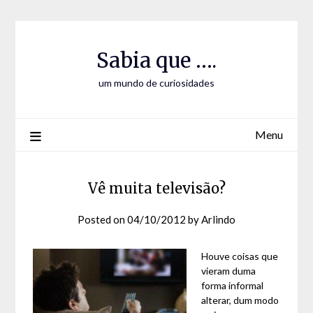
Skip
Skip
to
to
Content
content
Sabia que ….
um mundo de curiosidades
Menu
Vê muita televisão?
Posted on
04/10/2012
by
Arlindo
Houve coisas que
vieram duma
forma informal
alterar, dum modo