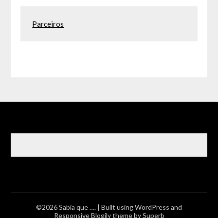
Parceiros
©2026 Sabia que ….
| Built using WordPress and
Responsive Blogily
theme by Superb