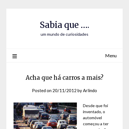
Skip
Skip
to
to
Content
content
Sabia que ….
um mundo de curiosidades
Menu
Acha que há carros a mais?
Posted on
20/11/2012
by
Arlindo
Desde que foi
inventado, o
automóvel
começou a ter