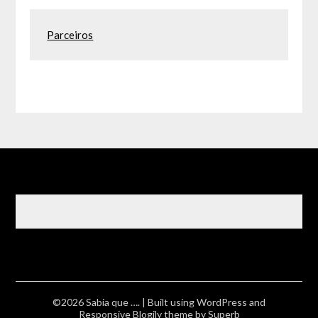
Parceiros
©2026 Sabia que ….
| Built using WordPress and
Responsive Blogily
theme by Superb