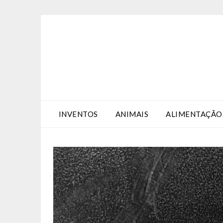
Skip
Skip
to
to
Content
content
INVENTOS
ANIMAIS
ALIMENTAÇÃO