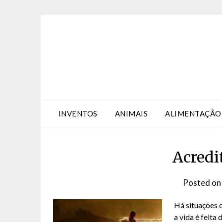
Skip
Skip
to
to
Content
content
INVENTOS
ANIMAIS
ALIMENTAÇÃO
Acredi
Posted o
Há situações q
a vida é feita