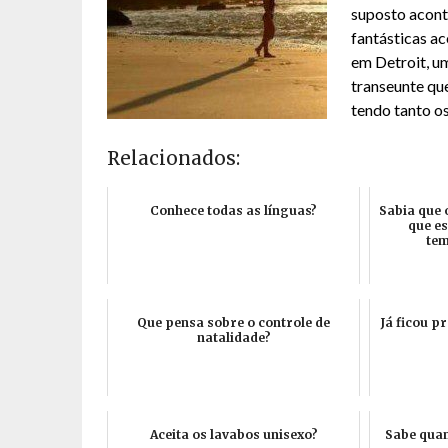
suposto aconte
fantásticas ac
em Detroit, u
transeunte qu
tendo tanto o
Relacionados:
Conhece todas as línguas?
Sabia que 
que es
tem
Que pensa sobre o controle de
Já ficou p
natalidade?
Aceita os lavabos unisexo?
Sabe qua