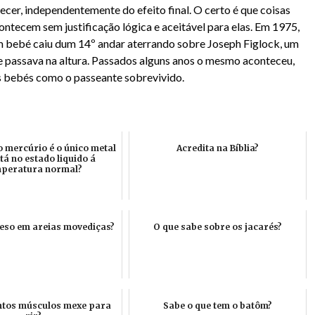
cer, independentemente do efeito final. O certo é que coisas
ontecem sem justificação lógica e aceitável para elas. Em 1975,
m bebé caiu dum 14º andar aterrando sobre Joseph Figlock, um
e passava na altura. Passados alguns anos o mesmo aconteceu,
s bebés como o passeante sobrevivido.
o mercúrio é o único metal
Acredita na Bíblia?
tá no estado liquido á
peratura normal?
reso em areias movediças?
O que sabe sobre os jacarés?
ntos músculos mexe para
Sabe o que tem o batôm?