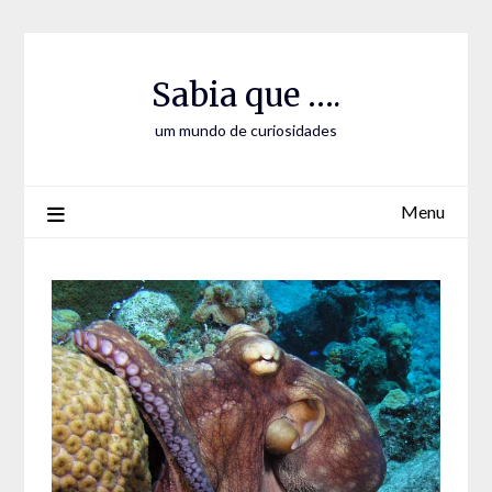
Skip
Skip
to
to
Content
content
Sabia que ….
um mundo de curiosidades
Menu