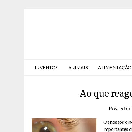
Skip
Skip
to
to
Content
content
INVENTOS
ANIMAIS
ALIMENTAÇÃO
Ao que reag
Posted o
Os nossos olh
importantes d