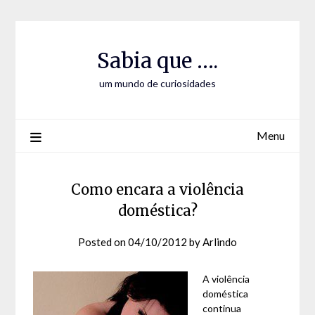
Skip
Skip
to
to
Content
content
Sabia que ….
um mundo de curiosidades
Menu
Como encara a violência
doméstica?
Posted on
04/10/2012
by
Arlindo
A violência
doméstica
continua