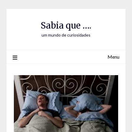
Skip
Skip
to
to
Content
content
Sabia que ….
um mundo de curiosidades
Menu