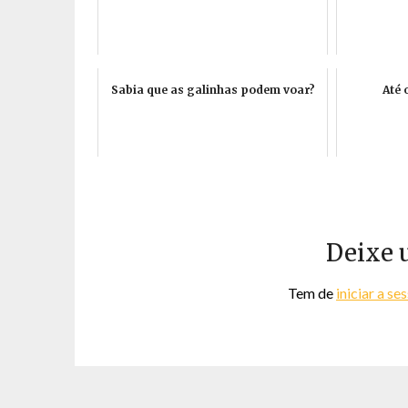
Sabia que as galinhas podem voar?
Até 
Deixe 
Tem de
iniciar a se