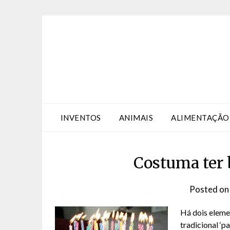
Skip
Skip
to
to
Content
content
INVENTOS
ANIMAIS
ALIMENTAÇÃO
Costuma ter 
Posted o
Há dois elemen
tradicional ‘p