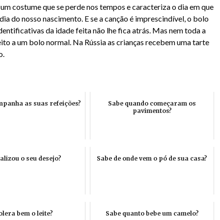
É um costume que se perde nos tempos e caracteriza o dia em que
ia do nosso nascimento. E se a canção é imprescindível, o bolo
dentificativas da idade feita não lhe fica atrás. Mas nem toda a
eito a um bolo normal. Na Rússia as crianças recebem uma tarte
o.
panha as suas refeições?
Sabe quando começaram os
pavimentos?
ealizou o seu desejo?
Sabe de onde vem o pó de sua casa?
lera bem o leite?
Sabe quanto bebe um camelo?