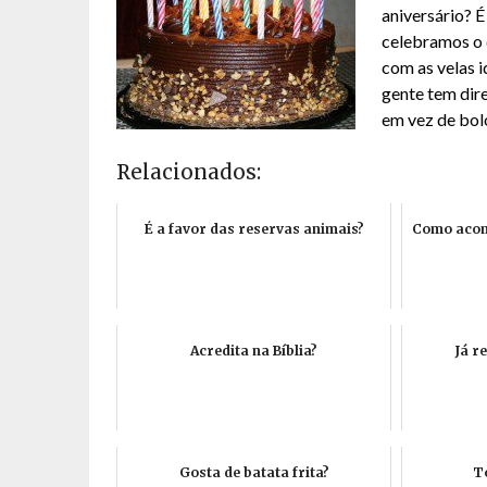
aniversário? 
celebramos o d
com as velas i
gente tem dir
em vez de bol
Relacionados:
É a favor das reservas animais?
Como acom
Acredita na Bíblia?
Já r
Gosta de batata frita?
To