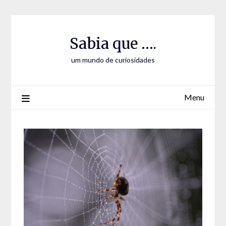
Skip
Skip
to
to
Content
content
Sabia que ….
um mundo de curiosidades
Menu