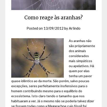
Como reage às aranhas?
Posted on
13/09/2012
by
Arlindo
As aranhas não
são própriamente
dos animais
considerados
mais simpáticos
ou apelativos. Há
quem por elas
tenha um pavor
quase idêntico ao da morte. São porém, salvo poucas
excepções, seres perfeitamente inofensivos para o
homem contribuindo mesmo para o equilíbrio do
ecossistema. Isto claro tendo o tamanho que nos
habituaram a ver. Já o mesmo não se poderia talvez dizer
se fossem todas como a Megarachne cujo fóssil foi