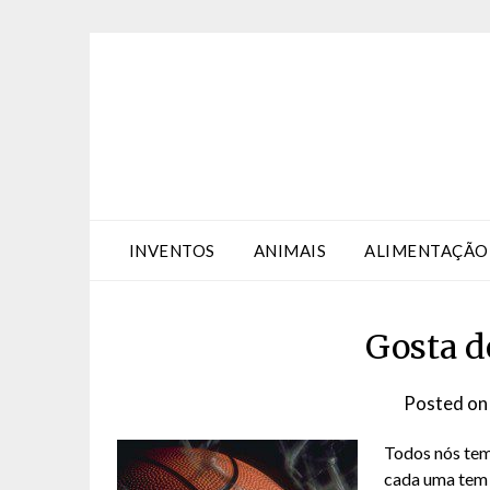
Skip
Skip
to
to
Content
content
INVENTOS
ANIMAIS
ALIMENTAÇÃO
Gosta d
Posted o
Todos nós tem
cada uma tem a