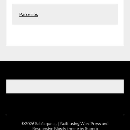
Parceiros
©2026 Sabia que ….
| Built using WordPress and
Responsive Blogily
theme by Superb