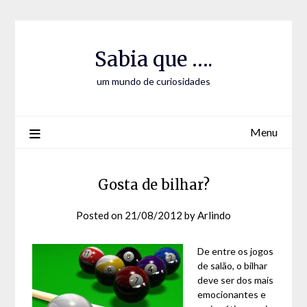
Skip
Skip
to
to
Content
content
Sabia que ….
um mundo de curiosidades
Menu
Gosta de bilhar?
Posted on
21/08/2012
by
Arlindo
De entre os jogos
de salão, o bilhar
deve ser dos mais
emocionantes e