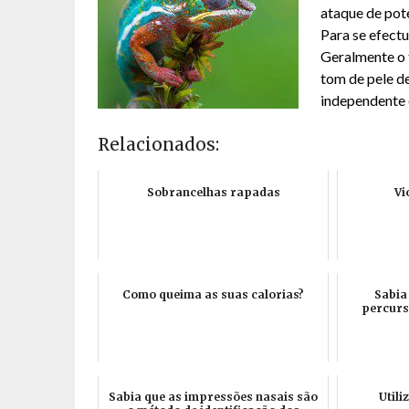
ataque de pot
Para se efect
Geralmente o 
tom de pele de
independente e
Relacionados:
Sobrancelhas rapadas
Vi
Como queima as suas calorias?
Sabia
percurs
Sabia que as impressões nasais são
Utili