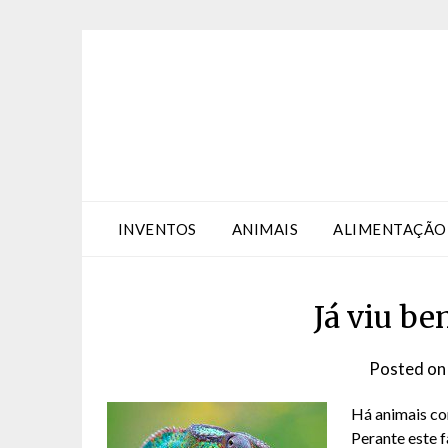
Skip
Skip
to
to
Content
content
INVENTOS
ANIMAIS
ALIMENTAÇÃO
Já viu b
Posted o
Há animais co
Perante este 