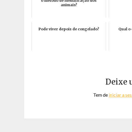
o método de identificação dos
animais?
Pode viver depois de congelado?
Qual o 
Deixe 
Tem de
iniciar a se